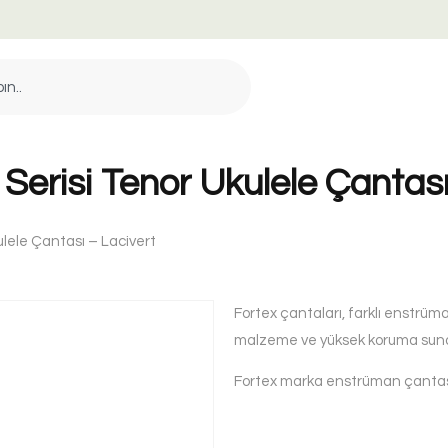
 Serisi Tenor Ukulele Çantası
ulele Çantası – Lacivert
Fortex çantaları, farklı enstrüman
malzeme ve yüksek koruma sunan
Fortex marka enstrüman çantas