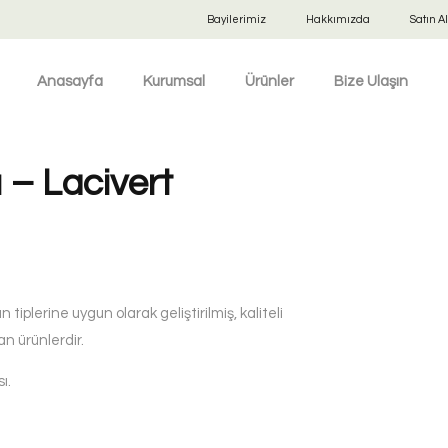
Bayilerimiz
Hakkımızda
Satın Al
Anasayfa
Kurumsal
Ürünler
Bize Ulaşın
 – Lacivert
 tiplerine uygun olarak geliştirilmiş, kaliteli
 ürünlerdir.
ı.