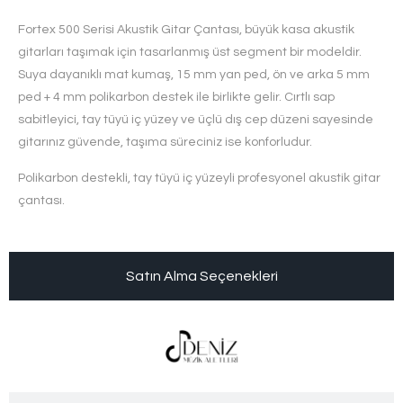
Fortex 500 Serisi Akustik Gitar Çantası, büyük kasa akustik
gitarları taşımak için tasarlanmış üst segment bir modeldir.
Suya dayanıklı mat kumaş, 15 mm yan ped, ön ve arka 5 mm
ped + 4 mm polikarbon destek ile birlikte gelir. Cırtlı sap
sabitleyici, tay tüyü iç yüzey ve üçlü dış cep düzeni sayesinde
gitarınız güvende, taşıma süreciniz ise konforludur.
Polikarbon destekli, tay tüyü iç yüzeyli profesyonel akustik gitar
çantası.
Satın Alma Seçenekleri