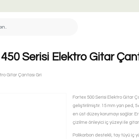
 450 Serisi Elektro Gitar Çant
ktro Gitar Çantası Gri
Fortex 500 Serisi Elektro Gitar Ç
geliştirilmiştir. 15 mm yan ped,
en üst düzey korumayı sağlar. E
çizilme önleyici iç yüzeyi ile gita
Polikarbon destekli, tay tüyü iç 