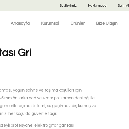
Bayilerimiz
Hakkımızda
Satın Al
Anasayfa
Kurumsal
Ürünler
Bize Ulaşın
ası Gri
antası, yoğun sahne ve taşıma koşulları için
 5+5 mm ön-arka ped ve 4 mm polikarbon desteği ile
rgonomik taşıma sistemi, su geçirmez dış kumaş ve
rınızı her koşulda güvenle taşır.
yüzeyli profesyonel elektro gitar çantası.