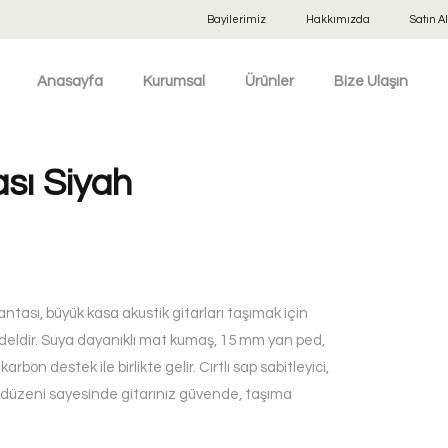
Bayilerimiz
Hakkımızda
Satın Al
Anasayfa
Kurumsal
Ürünler
Bize Ulaşın
ası Siyah
antası, büyük kasa akustik gitarları taşımak için
deldir. Suya dayanıklı mat kumaş, 15 mm yan ped,
bon destek ile birlikte gelir. Cırtlı sap sabitleyici,
p düzeni sayesinde gitarınız güvende, taşıma