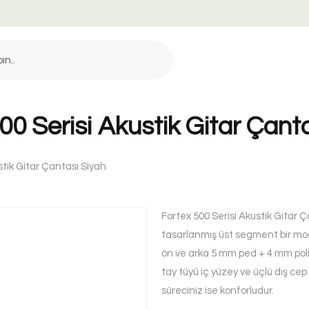
00 Serisi Akustik Gitar Çant
stik Gitar Çantası Siyah
Fortex 500 Serisi Akustik Gitar Ç
tasarlanmış üst segment bir mo
ön ve arka 5 mm ped + 4 mm polikar
tay tüyü iç yüzey ve üçlü dış ce
süreciniz ise konforludur.