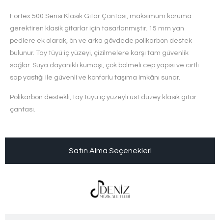
Fortex 500 Serisi Klasik Gitar Çantası, maksimum koruma
gerektiren klasik gitarlar için tasarlanmıştır. 15 mm yan
pedlere ek olarak, ön ve arka gövdede polikarbon destek
bulunur. Tay tüyü iç yüzeyi, çizilmelere karşı tam güvenlik
sağlar. Suya dayanıklı kumaşı, çok bölmeli cep yapısı ve cırtlı
sap yastığı ile güvenli ve konforlu taşıma imkânı sunar.
Polikarbon destekli, tay tüyü iç yüzeyli üst düzey klasik gitar
çantası.
Satın Alma Seçenekleri