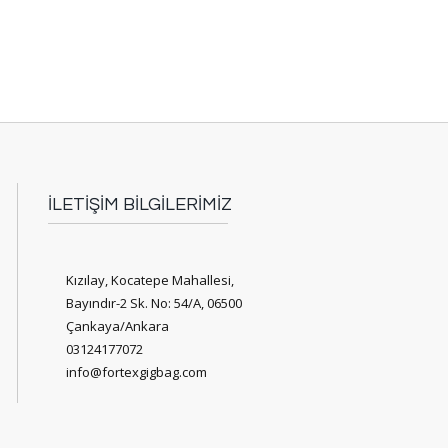
İLETİŞİM BİLGİLERİMİZ
Kızılay, Kocatepe Mahallesi,
Bayındır-2 Sk. No: 54/A, 06500
Çankaya/Ankara
03124177072
info@fortexgigbag.com